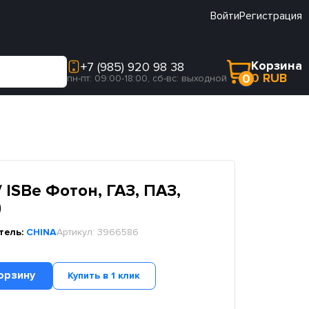
Войти
Регистрация
Корзина
+7 (985) 920 98 38
0 RUB
0
пн-пт: 09:00-18:00, сб-вс: выходной
/ ISBe Фотон, ГАЗ, ПАЗ,
)
тель:
CHINA
Артикул:
3966586
орзину
Купить в 1 клик