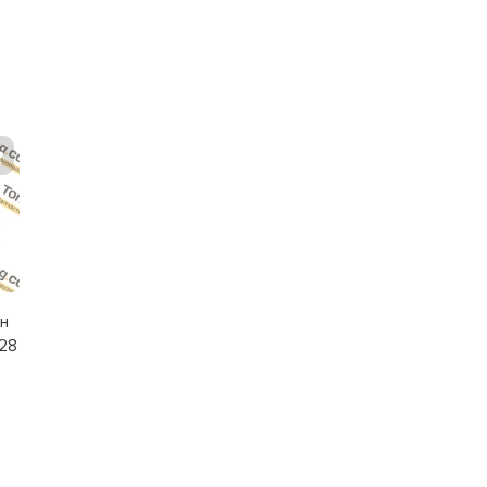
он
128
а