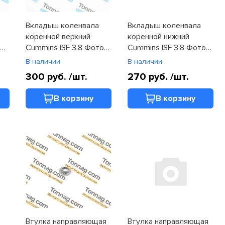
Вкладыш коленвала
Вкладыш коленвала
коренной верхний
коренной нижний
он
Cummins ISF 3.8 Фотон
Cummins ISF 3.8 Фотон
1051, 1061 (C4948504)
(C4948505)
В наличии
В наличии
129
300 руб.
/шт.
270 руб.
/шт.
В корзину
В корзину
Втулка направляющая
Втулка направляющая