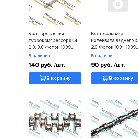
Болт крепления
Болт сальника
турбокомпрессора ISF
коленвала заднего I
2.8, 3.8 Фотон 1039,
2.8 Фотон 1031, 1039,
1051, 1061, 1089, 1108,
1065, Toano, Tunland
В наличии
В наличии
1126, 1128, 1129,
(3913638X)
140 руб.
/шт.
90 руб.
/шт.
(4991835 )
В корзину
В корзину