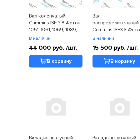
Вал коленчатый
Вал
Cummins ISF 3.8 Фотон
распределительный
1051, 1061, 1069, 1089,
Cummins ISF3.8 Фот
1088, 1108, 1128, 1129
1051, 1061, 1088, 1089,
В наличии
В наличии
(5561336F)
1108, 1113, 1126, 1128, 1
44 000 руб.
/шт.
15 500 руб.
/шт.
(4988630)
В корзину
В корзину
Вкладыш шатунный
Вкладыш шатунный