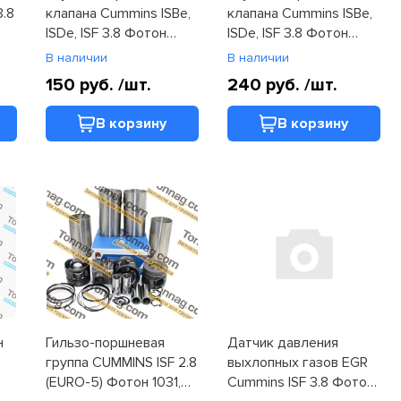
3.8
клапана Cummins ISBe,
клапана Cummins ISBe,
ISDe, ISF 3.8 Фотон
ISDe, ISF 3.8 Фотон
1051, 1061, 1089, 1129,
1051, 1061, 1089, 1129,
В наличии
В наличии
1163 (C3102095)
1163 (3102095)
150 руб.
/шт.
240 руб.
/шт.
В корзину
В корзину
н
Гильзо-поршневая
Датчик давления
группа CUMMINS ISF 2.8
выхлопных газов EGR
(EURO-5) Фотон 1031,
Cummins ISF 3.8 Фотон