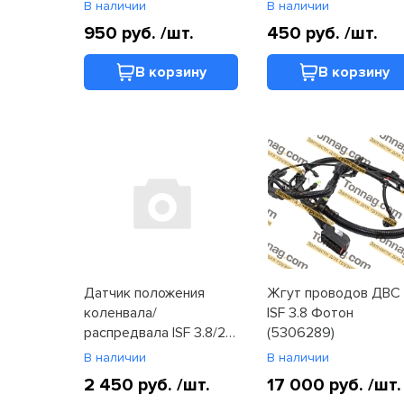
1089, 1108, 1126, 1128,
В наличии
В наличии
1129, 1163 (4983253)
950 руб.
/шт.
450 руб.
/шт.
В корзину
В корзину
Датчик положения
Жгут проводов ДВС
коленвала/
ISF 3.8 Фотон
распредвала ISF 3.8/2.8
(5306289)
Е4 Фотон 1039, 1089
В наличии
В наличии
ISF, 1129, Tunland
2 450 руб.
/шт.
17 000 руб.
/шт.
(C5365650)