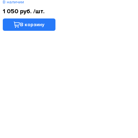
ISF, 1088, 1108, 1128, 1126
В наличии
(4076930F)
1 050 руб.
/шт.
В корзину