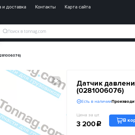
 и доставка
Контакты
Карта сайта
0281006076)
Датчик давлени
(0281006076)
Есть в наличии
Производи
Цена за шт.
В ко
3 200
c