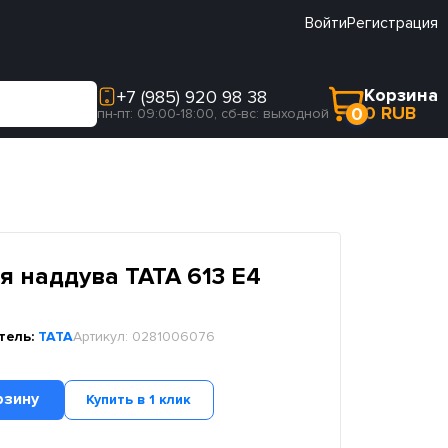
Войти
Регистрация
Корзина
+7 (985) 920 98 38
0 RUB
0
пн-пт: 09:00-18:00, сб-вс: выходной
я наддува TATA 613 E4
тель:
TATA
Артикул:
0281006076
рзину
Купить в 1 клик