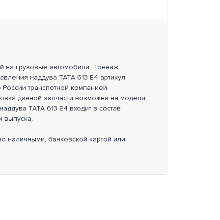
ей на грузовые автомобили "Тоннаж"
давления наддува TATA 613 E4 артикул
 России транспотной компанией.
новка данной запчасти возможна на модели:
наддува TATA 613 E4 входит в состав
и выпуска.
но наличными, банковской картой или