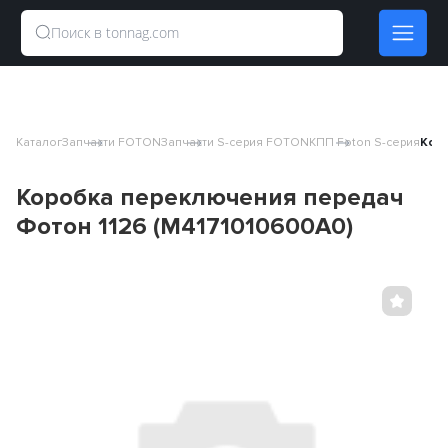
Каталог
Запчасти FOTON
Запчасти S-серия FOTON
КПП Foton S-серия
Коро
Коробка переключения передач
Фотон 1126 (M4171010600A0)