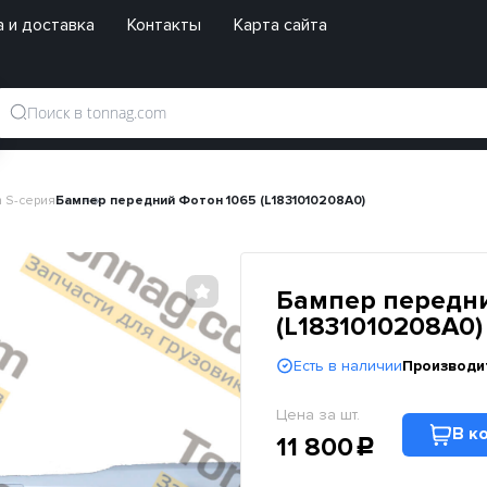
 и доставка
Контакты
Карта сайта
 S-серия
Бампер передний Фотон 1065 (L1831010208A0)
Бампер передни
(L1831010208A0)
Есть в наличии
Производи
Цена за шт.
В к
11 800
c