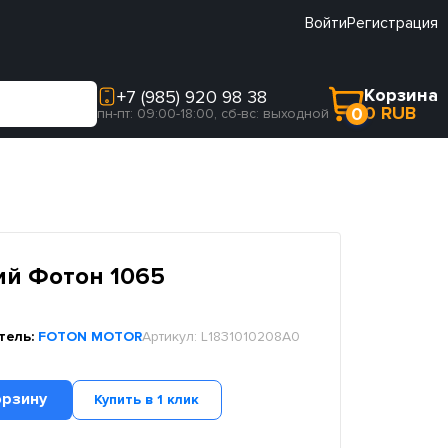
Войти
Регистрация
Корзина
+7 (985) 920 98 38
0 RUB
0
пн-пт: 09:00-18:00, сб-вс: выходной
й Фотон 1065
тель:
FOTON MOTOR
Артикул:
L1831010208A0
орзину
Купить в 1 клик