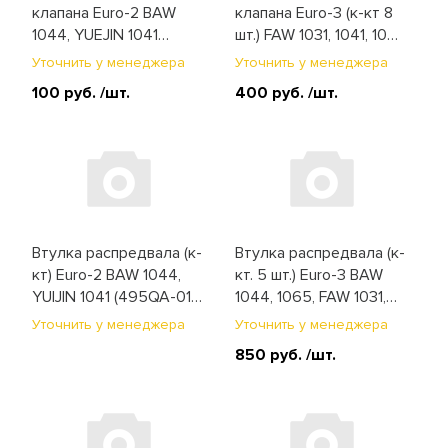
клапана Euro-2 BAW
клапана Euro-3 (к-кт 8
1044, YUEJIN 1041
шт.) FAW 1031, 1041, 1051,
(4100QB-03.01-005)
BAW 1044, 1065
Уточнить у менеджера
Уточнить у менеджера
(1007032-X2)
100 руб.
/шт.
400 руб.
/шт.
Втулка распредвала (к-
Втулка распредвала (к-
кт) Euro-2 BAW 1044,
кт. 5 шт.) Euro-3 BAW
YUIJIN 1041 (495QA-01-
1044, 1065, FAW 1031,
014)
1041, 1051 (1006051-X2)
Уточнить у менеджера
Уточнить у менеджера
850 руб.
/шт.