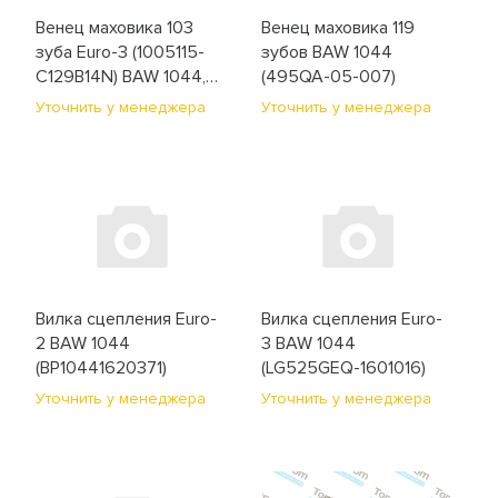
Мосты
Венец маховика 103
Венец маховика 119
зуба Euro-3 (1005115-
зубов BAW 1044
Отопитель и стеклоочиститель
C129B14N) BAW 1044,
(495QA-05-007)
1065, FAW 1041, 1051
Уточнить у менеджера
Уточнить у менеджера
Подвеска
(1005117-X2)
Рулевое управление
Система впуска и выпуска
Система охлаждения
Вилка сцепления Euro-
Вилка сцепления Euro-
Сцепление
2 BAW 1044
3 BAW 1044
(BP10441620371)
(LG525GEQ-1601016)
Топливная система
Уточнить у менеджера
Уточнить у менеджера
Тормозная система
Фильтры и ремни