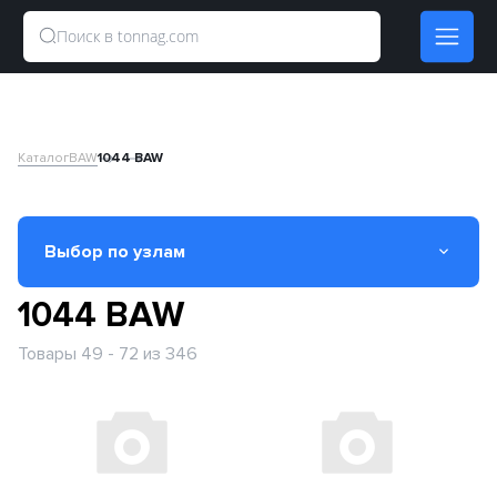
Каталог
BAW
1044 BAW
Выбор по узлам
1044 BAW
Вал карданный
Товары 49 - 72 из 346
Двигатель
Кабина
КПП