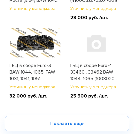
моста (М24) BAW 1044,
(4100QBZL-03.01-001)
1065 (2402T-072)
Уточнить у менеджера
Уточнить у менеджера
28 000 руб.
/шт.
ГБЦ в сборе Euro-3
ГБЦ в сборе Euro-4
BAW 1044, 1065, FAW
33460 , 33462 BAW
1031, 1041, 1051
1044, 1065 (1003020-
(1003021-55D)
26E)
Уточнить у менеджера
Уточнить у менеджера
32 000 руб.
/шт.
25 500 руб.
/шт.
Показать ещё