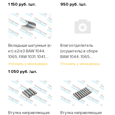
1 150 руб.
/шт.
950 руб.
/шт.
Вкладыши шатунные (к-
Влагоотделитель
кт) е2/е3 BAW 1044,
(осушитель) в сборе
1065, FAW 1031, 1041,
BAW 1044, 1065
1051 (1004100-C012)
(BP10443560008E)
Уточнить у менеджера
Уточнить у менеджера
1 050 руб.
/шт.
Втулка направляющая
Втулка направляющая