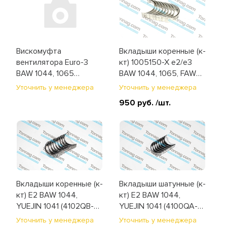
Электрооборудование и
освещение
Вискомуфта
Вкладыши коренные (к-
вентилятора Euro-3
кт) 1005150-X е2/е3
BAW 1044, 1065
BAW 1044, 1065, FAW
(1313010-X2)
1031, 1041, 1051
Уточнить у менеджера
Уточнить у менеджера
(1005980-C012)
950 руб.
/шт.
Вкладыши коренные (к-
Вкладыши шатунные (к-
кт) E2 BAW 1044,
кт) E2 BAW 1044,
YUEJIN 1041 (4102QB-
YUEJIN 1041 (4100QA-
01-006-009)
04.02-004)
Уточнить у менеджера
Уточнить у менеджера