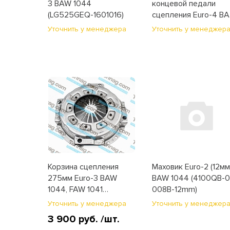
3 BAW 1044
концевой педали
(LG525GEQ-1601016)
сцепления Euro-4 B
1044, 1065
Уточнить у менеджера
Уточнить у менеджер
(BP19953730309)
Корзина сцепления
Маховик Euro-2 (12мм
275мм Euro-3 BAW
BAW 1044 (4100QB-0
1044, FAW 1041
008B-12mm)
(1601310-E3)
Уточнить у менеджера
Уточнить у менеджер
3 900 руб.
/шт.