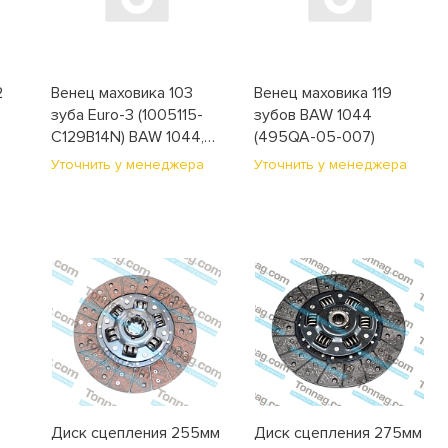
2
Венец маховика 103
Венец маховика 119
зуба Euro-3 (1005115-
зубов BAW 1044
C129B14N) BAW 1044,
(495QA-05-007)
1065, FAW 1041, 1051
а
Уточнить у менеджера
Уточнить у менеджера
(1005117-X2)
Диск сцепления 255мм
Диск сцепления 275мм