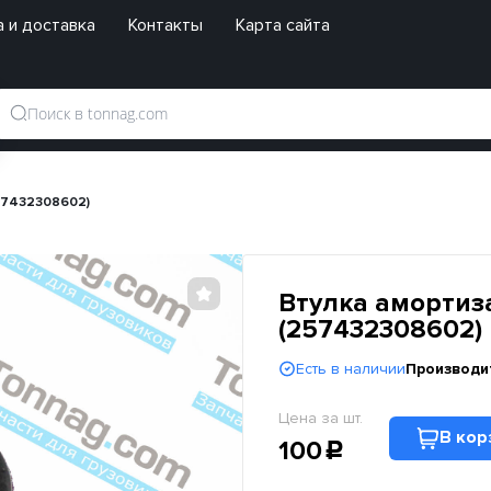
 и доставка
Контакты
Карта сайта
257432308602)
Втулка амортиза
(257432308602)
Есть в наличии
Производи
Цена за шт.
В кор
100
c