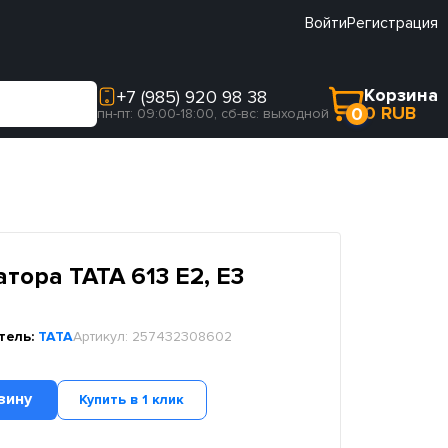
Войти
Регистрация
Корзина
+7 (985) 920 98 38
0 RUB
0
пн-пт: 09:00-18:00, сб-вс: выходной
тора TATA 613 E2, E3
тель:
TATA
Артикул:
257432308602
зину
Купить в 1 клик