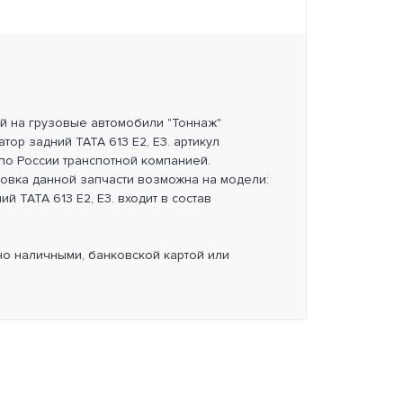
ей на грузовые автомобили "Тоннаж"
тор задний TATA 613 E2, E3. артикул
по России транспотной компанией.
новка данной запчасти возможна на модели:
ий TATA 613 E2, E3. входит в состав
но наличными, банковской картой или