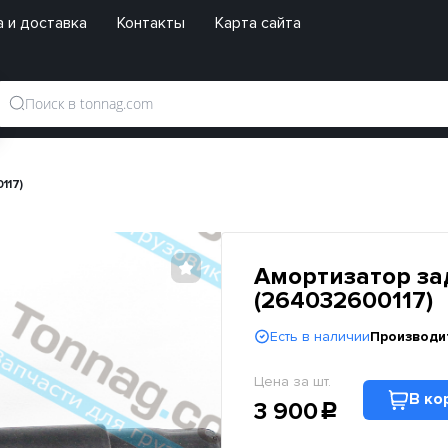
 и доставка
Контакты
Карта сайта
117)
Амортизатор зад
(264032600117)
Есть в наличии
Производи
Цена за шт.
В ко
3 900
c