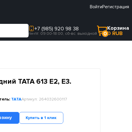
Войти
Регистрация
Корзина
+7 (985) 920 98 38
0 RUB
0
пн-пт: 09:00-18:00, сб-вс: выходной
ний TATA 613 E2, E3.
тель:
TATA
Артикул:
264032600117
рзину
Купить в 1 клик