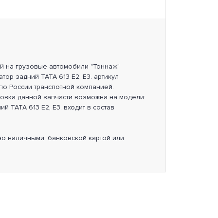
ей на грузовые автомобили "Тоннаж"
тор задний TATA 613 E2, E3. артикул
по России транспотной компанией.
новка данной запчасти возможна на модели:
ий TATA 613 E2, E3. входит в состав
но наличными, банковской картой или