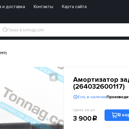
 и доставка
Контакты
Карта сайта
117)
Амортизатор зад
(264032600117)
Есть в наличии
Производи
Цена за шт.
В ко
3 900
c