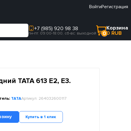
Войти
Регистрация
Корзина
+7 (985) 920 98 38
0 RUB
0
пн-пт: 09:00-18:00, сб-вс: выходной
ний TATA 613 E2, E3.
тель:
TATA
Артикул:
264032600117
рзину
Купить в 1 клик