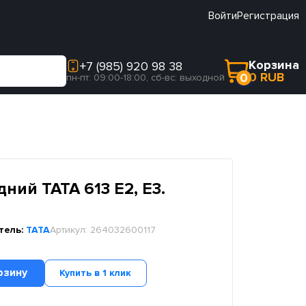
Войти
Регистрация
Корзина
+7 (985) 920 98 38
0 RUB
0
пн-пт: 09:00-18:00, сб-вс: выходной
ний TATA 613 E2, E3.
тель:
TATA
Артикул:
264032600117
рзину
Купить в 1 клик