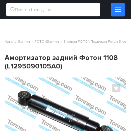
Каталог
Запчасти FOTON
Запчасти S-серия FOTON
Подвеска Foton S-сери
Амортизатор задний Фотон 1108
(L1295090105A0)