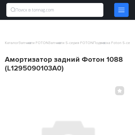
Каталог
Запчасти FOTON
Запчасти S-серия FOTON
Подвеска Foton S-сери
Амортизатор задний Фотон 1088
(L1295090103A0)