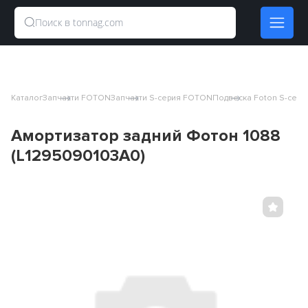
Каталог
Запчасти FOTON
Запчасти S-серия FOTON
Подвеска Foton S-сери
Амортизатор задний Фотон 1088
(L1295090103A0)