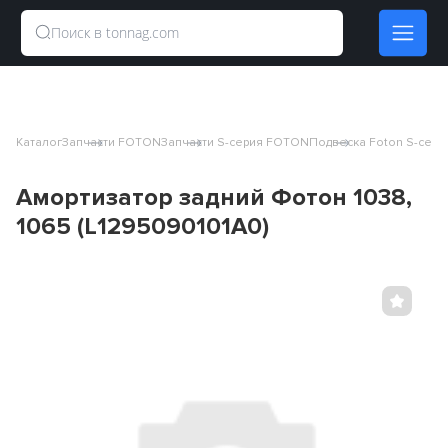
Каталог
Запчасти FOTON
Запчасти S-серия FOTON
Подвеска Foton S-сери
Амортизатор задний Фотон 1038,
1065 (L1295090101A0)