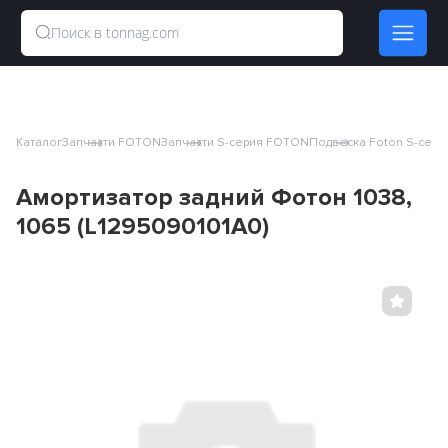
Каталог
Запчасти FOTON
Запчасти S-серия FOTON
Подвеска Foton S-сери
Амортизатор задний Фотон 1038,
1065 (L1295090101A0)