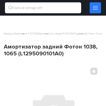
Каталог
Запчасти FOTON
Запчасти S-серия FOTON
Подвеска Foton S-сери
Амортизатор задний Фотон 1038,
1065 (L1295090101A0)