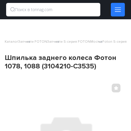
Каталог
Запчасти FOTON
Запчасти S-серия FOTON
Мосты Foton S-серия
Шп
Шпилька заднего колеса Фотон
1078, 1088 (3104210-C3535)