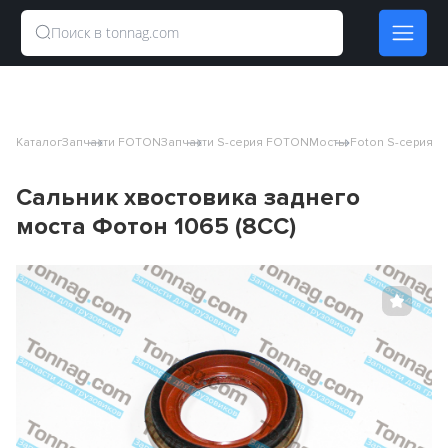
Каталог
Запчасти FOTON
Запчасти S-серия FOTON
Мосты Foton S-серия
Са
Сальник хвостовика заднего
моста Фотон 1065 (8CC)