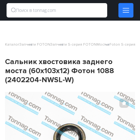
Каталог
Запчасти FOTON
Запчасти S-серия FOTON
Мосты Foton S-серия
Са
Сальник хвостовика заднего
моста (60х103х12) Фотон 1088
(2402204-NWSL-W)