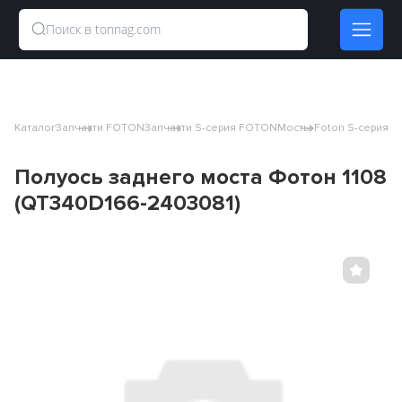
Каталог
Запчасти FOTON
Запчасти S-серия FOTON
Мосты Foton S-серия
По
Полуось заднего моста Фотон 1108
(QT340D166-2403081)