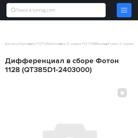
Каталог
Запчасти FOTON
Запчасти S-серия FOTON
Мосты Foton S-серия
Ди
Дифференциал в сборе Фотон
1128 (QT385D1-2403000)