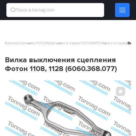
Каталог
Запчасти FOTON
Запчасти S-серия FOTON
КПП Foton S-серия
Вилк
Вилка выключения сцепления
Фотон 1108, 1128 (6060.368.077)