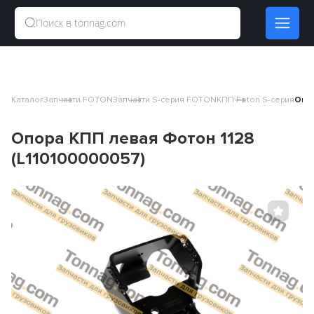
Каталог
Запчасти FOTON
Запчасти S-серия FOTON
КПП Foton S-серия
Опор
Опора КПП левая Фотон 1128
(L110100000057)