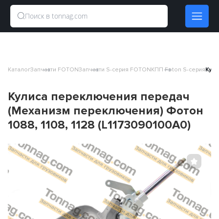
Каталог
Запчасти FOTON
Запчасти S-серия FOTON
КПП Foton S-серия
Кули
Кулиса переключения передач
(Механизм переключения) Фотон
1088, 1108, 1128 (L1173090100A0)