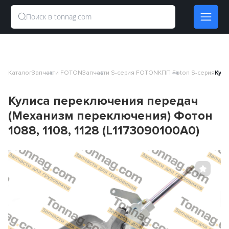
Каталог
Запчасти FOTON
Запчасти S-серия FOTON
КПП Foton S-серия
Кули
Кулиса переключения передач
(Механизм переключения) Фотон
1088, 1108, 1128 (L1173090100A0)