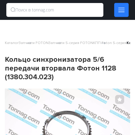
Каталог
Запчасти FOTON
Запчасти S-серия FOTON
КПП Foton S-серия
Коль
Кольцо синхронизатора 5/6
передачи вторвала Фотон 1128
(1380.304.023)