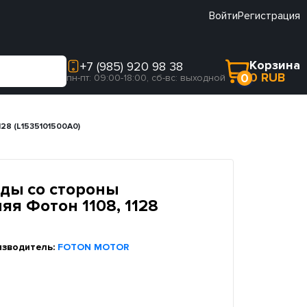
Войти
Регистрация
Корзина
+7 (985) 920 98 38
0 RUB
0
пн-пт: 09:00-18:00, сб-вс: выходной
28 (L1535101500A0)
ды со стороны
я Фотон 1108, 1128
изводитель:
FOTON MOTOR