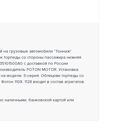
ей на грузовые автомобили "Тоннаж"
вк торпеды со стороны пассажира нижняя
1535101500A0 с доставкой по России
роизводитель FOTON MOTOR. Установка
на модели: S-серия. Облицовк торпеды со
отон 1108, 1128 входит в состав агрегатов:
но наличными, банковской картой или