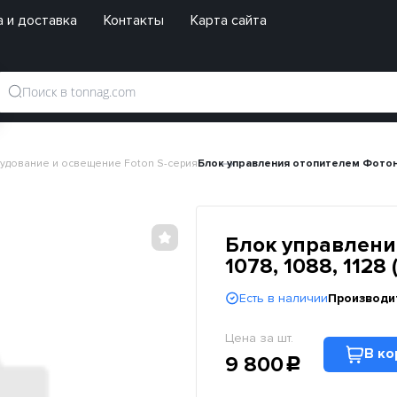
 и доставка
Контакты
Карта сайта
удование и освещение Foton S-серия
Блок управления отопителем Фотон 1
Блок управлени
1078, 1088, 1128
Есть в наличии
Производи
Цена за шт.
В ко
9 800
c