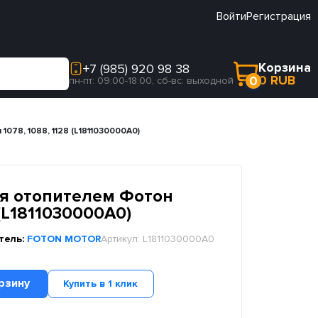
Войти
Регистрация
Корзина
+7 (985) 920 98 38
0 RUB
0
пн-пт: 09:00-18:00, сб-вс: выходной
078, 1088, 1128 (L1811030000A0)
я отопителем Фотон
 (L1811030000A0)
тель:
FOTON MOTOR
Артикул:
L1811030000A0
рзину
Купить в 1 клик