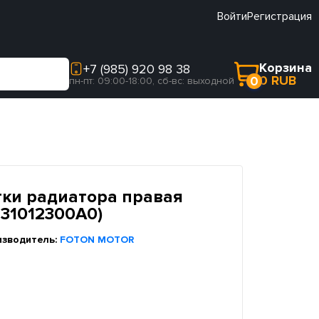
Войти
Регистрация
Корзина
+7 (985) 920 98 38
0 RUB
0
пн-пт: 09:00-18:00, сб-вс: выходной
ки радиатора правая
531012300A0)
изводитель:
FOTON MOTOR