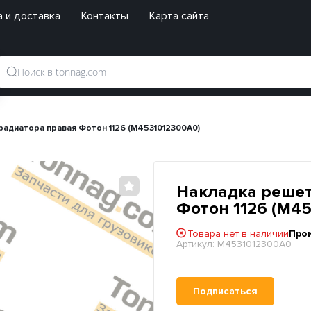
 и доставка
Контакты
Карта сайта
радиатора правая Фотон 1126 (M4531012300A0)
Накладка решет
Фотон 1126 (M4
Товара нет в наличии
Про
Артикул:
M4531012300A0
Подписаться