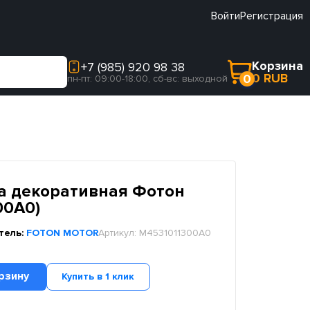
Войти
Регистрация
Корзина
+7 (985) 920 98 38
0 RUB
0
пн-пт: 09:00-18:00, сб-вс: выходной
а декоративная Фотон
00A0)
тель:
FOTON MOTOR
Артикул:
M4531011300A0
рзину
Купить в 1 клик