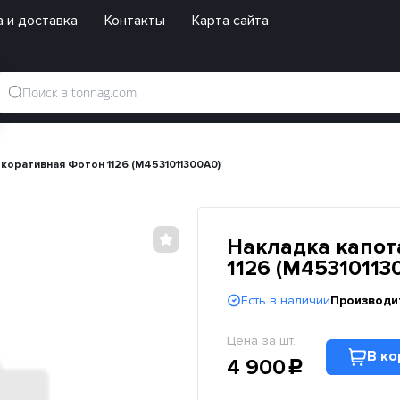
 и доставка
Контакты
Карта сайта
коративная Фотон 1126 (M4531011300A0)
Накладка капот
1126 (M45310113
Есть в наличии
Производи
Цена за шт.
В ко
4 900
c