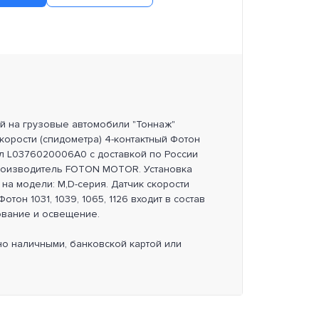
ей на грузовые автомобили "Тоннаж"
скорости (спидометра) 4-контактный Фотон
икул L0376020006A0 с доставкой по России
роизводитель FOTON MOTOR. Установка
на модели: М,D-серия. Датчик скорости
отон 1031, 1039, 1065, 1126 входит в состав
ование и освещение.
но наличными, банковской картой или