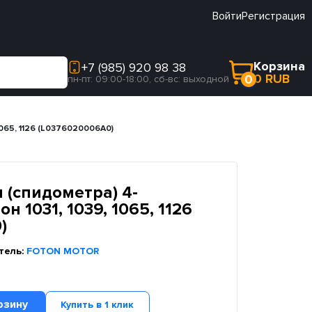
Войти
Регистрация
Корзина
+7 (985) 920 98 38
0 RUB
0
пн-пт: 09:00-18:00, сб-вс: выходной
065, 1126 (L0376020006A0)
 (спидометра) 4-
 1031, 1039, 1065, 1126
)
тель:
FOTON MOTOR
рзину
Купить в 1 клик