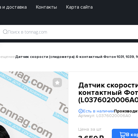
 и доставка
Контакты
Карта сайта
свещение
Датчик скорости (спидометра) 4-контактный Фотон 1031, 1039, 1
Датчик скорости
контактный Фотон
(L0376020006A0
Есть в наличии
Производи
Артикул:
L0376020006A0
Цена за шт.
В ко