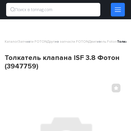
Каталог
Запчасти FOTON
Другие запчасти FOTON
Двигатель Foton
Толкате
Толкатель клапана ISF 3.8 Фотон
(3947759)