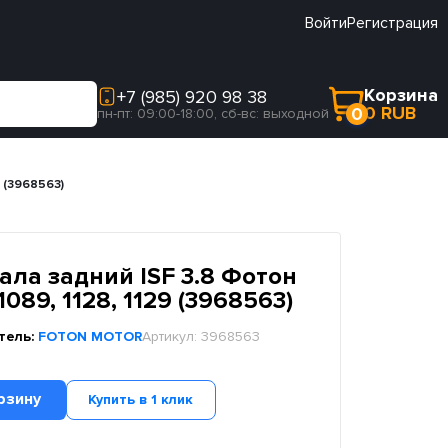
Войти
Регистрация
Корзина
+7 (985) 920 98 38
0 RUB
0
пн-пт: 09:00-18:00, сб-вс: выходной
9 (3968563)
ла задний ISF 3.8 Фотон
 1089, 1128, 1129 (3968563)
тель:
FOTON MOTOR
Артикул:
3968563
рзину
Купить в 1 клик