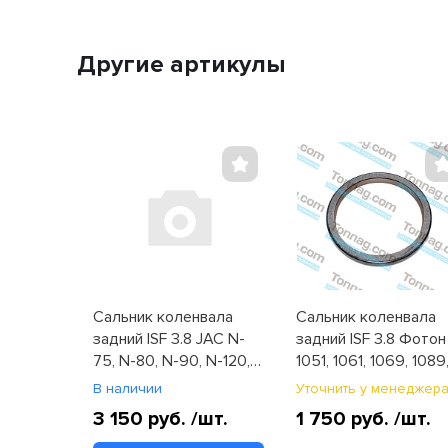
Другие артикулы
Сальник коленвала
Сальник коленвала
задний ISF 3.8 JAC N-
задний ISF 3.8 Фотон
75, N-80, N-90, N-120,
1051, 1061, 1069, 1089
N-200, Компас-9/12
1128, 1129 (3968563F)
В наличии
Уточнить у менеджер
(C3968563)
3 150 руб.
/шт.
1 750 руб.
/шт.