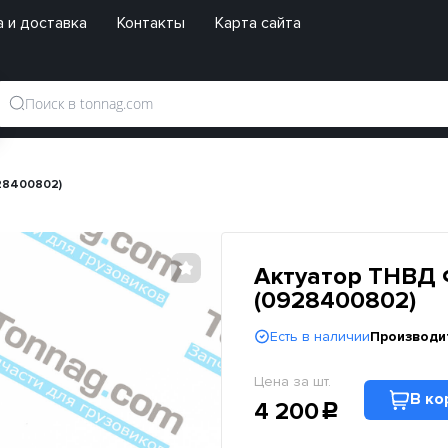
 и доставка
Контакты
Карта сайта
928400802)
Актуатор ТНВД Ф
(0928400802)
Есть в наличии
Производи
Цена за шт.
В ко
4 200
c