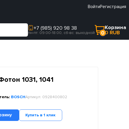
Войти
Регистрация
Корзина
+7 (985) 920 98 38
0 RUB
0
пн-пт: 09:00-18:00, сб-вс: выходной
отон 1031, 1041
тель:
BOSCH
Артикул:
0928400802
рзину
Купить в 1 клик