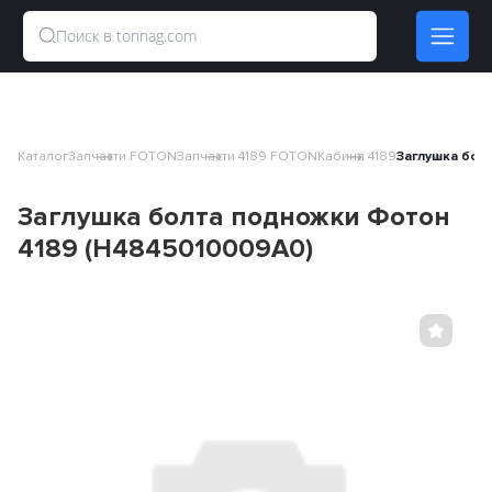
Каталог
Запчасти FOTON
Запчасти 4189 FOTON
Кабина 4189
Заглушка бол
Заглушка болта подножки Фотон
4189 (H4845010009A0)