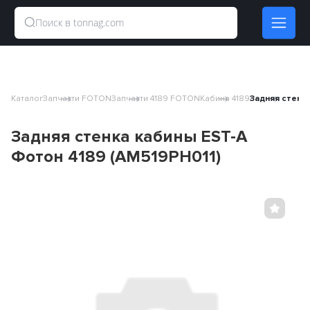
Каталог
Запчасти FOTON
Запчасти 4189 FOTON
Кабина 4189
Задняя стенка
Задняя стенка кабины EST-A
Фотон 4189 (AM519PH011)