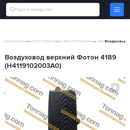
Каталог
Запчасти FOTON
Запчасти 4189 FOTON
Кабина 4189
Воздуховод в
Воздуховод верхний Фотон 4189
(H4119102003A0)