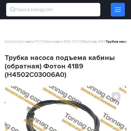
Каталог
Запчасти FOTON
Запчасти 4189 FOTON
Кабина 4189
Трубка насос
Трубка насоса подъема кабины
(обратная) Фотон 4189
(H4502C03006A0)