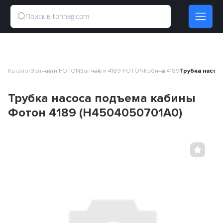
Каталог
Запчасти FOTON
Запчасти 4189 FOTON
Кабина 4189
Трубка насос
Трубка насоса подъема кабины
Фотон 4189 (H4504050701A0)