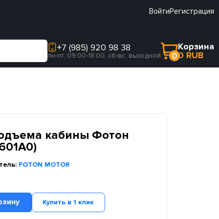
Войти
Регистрация
Корзина
+7 (985) 920 98 38
0 RUB
0
пн-пт: 09:00-18:00, сб-вс: выходной
подъема кабины Фотон
601A0)
тель:
FOTON MOTOR
рзину
Купить в 1 клик