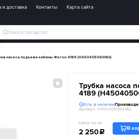
 и доставка
Контакты
Карта сайта
бка насоса подъема кабины Фотон 4189 (H4504050601A0)
Трубка насоса 
4189 (H4504050
Есть в наличии
Производи
Артикул:
H4504050601A0
Цена за шт.
В ко
2 250
c