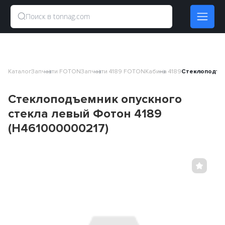
Каталог
Запчасти FOTON
Запчасти 4189 FOTON
Кабина 4189
Стеклоподъем
Стеклоподъемник опускного
стекла левый Фотон 4189
(H461000000217)