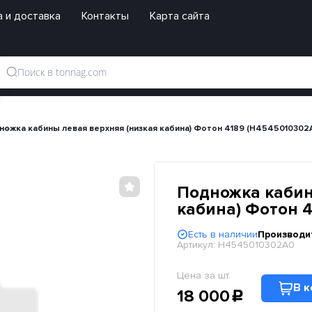
 и доставка
Контакты
Карта сайта
ножка кабины левая верхняя (низкая кабина) Фотон 4189 (H4545010302
Подножка кабин
кабина) Фотон 
Есть в наличии
Производи
Артикул:
H4545010302A0
Цена за шт.
В к
18 000
c