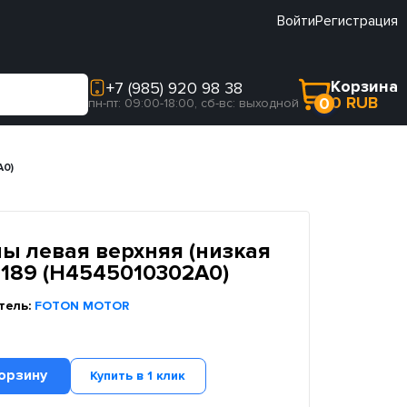
Войти
Регистрация
Корзина
+7 (985) 920 98 38
0 RUB
0
пн-пт: 09:00-18:00, сб-вс: выходной
A0)
ы левая верхняя (низкая
4189 (H4545010302A0)
тель:
FOTON MOTOR
орзину
Купить в 1 клик