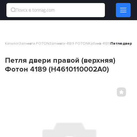
Каталог
Запчасти FOTON
Запчасти 4189 FOTON
Кабина 4189
Петля двери п
Петля двери правой (верхняя)
Фотон 4189 (H4610110002A0)