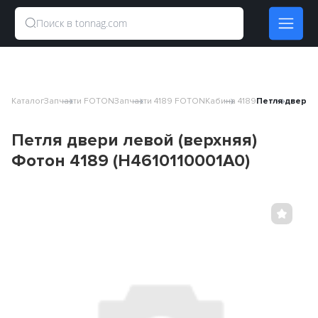
Каталог
Запчасти FOTON
Запчасти 4189 FOTON
Кабина 4189
Петля двери л
Петля двери левой (верхняя)
Фотон 4189 (H4610110001A0)