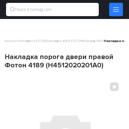
Каталог
Запчасти FOTON
Запчасти 4189 FOTON
Кабина 4189
Накладка пор
Накладка порога двери правой
Фотон 4189 (H4512020201A0)