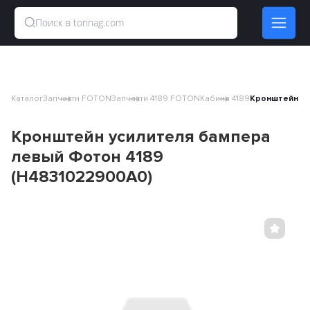
Каталог
Запчасти FOTON
Запчасти 4189 FOTON
Кабина 4189
Кронштейн ус
Кронштейн усилителя бампера
левый Фотон 4189
(H4831022900A0)