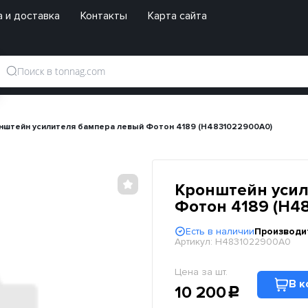
 и доставка
Контакты
Карта сайта
нштейн усилителя бампера левый Фотон 4189 (H4831022900A0)
Кронштейн уси
Фотон 4189 (H4
Есть в наличии
Производи
Артикул:
H4831022900A0
Цена за шт.
В к
10 200
c