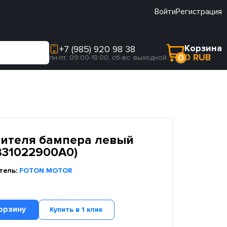
Войти
Регистрация
Корзина
+7 (985) 920 98 38
0 RUB
0
пн-пт: 09:00-18:00, сб-вс: выходной
лителя бампера левый
831022900A0)
тель:
FOTON MOTOR
орзину
Купить в 1 клик