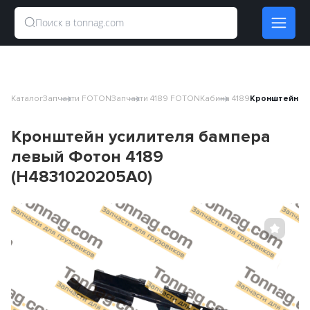
Каталог
Запчасти FOTON
Запчасти 4189 FOTON
Кабина 4189
Кронштейн ус
Кронштейн усилителя бампера
левый Фотон 4189
(H4831020205A0)