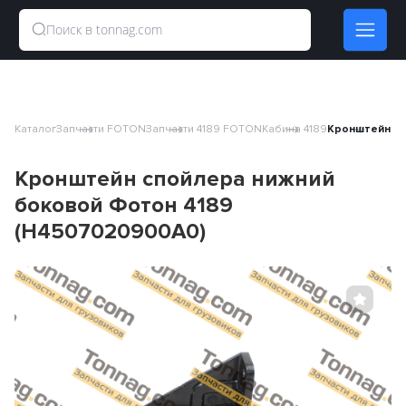
Каталог
Запчасти FOTON
Запчасти 4189 FOTON
Кабина 4189
Кронштейн сп
Кронштейн спойлера нижний
боковой Фотон 4189
(H4507020900A0)